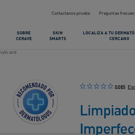
Contactanos prueba
Preguntas frecuen
SOBRE
SKIN
LOCALIZA A TU DERMAT
CERAVE
SMARTS
CERCANO
cylic acid
0.0
(0)
Esc
Limpiado
Imperfec