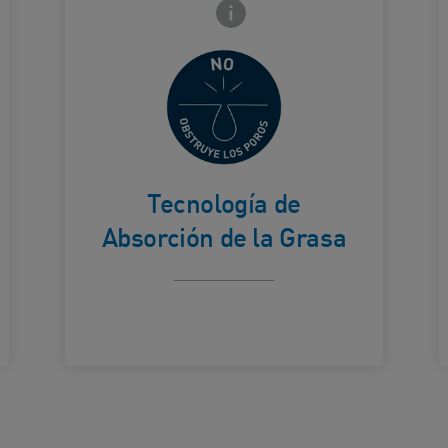
frontal
Icono de información frontal
La arcilla de
hectorita
ayuda a
absorber la
Card Frontside
C
grasa y
Tecnología de
Absorción de la Grasa
minimiza el
brillo visible.