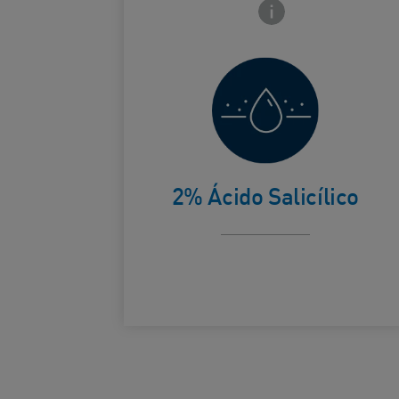
Icono de información 
Trata las
imperfecciones
y penetra en
los poros para
Card Frontside
ayudar a
2% Ácido Salicílico
prevenir
nuevos brotes.