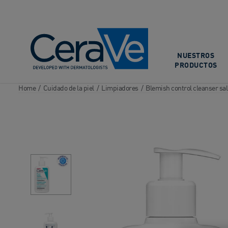
Main Navigation
NUESTROS
PRODUCTOS
Home
/
Cuidado de la piel
/
Limpiadores
/
Blemish control cleanser sali