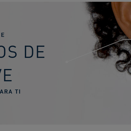
UE
OS DE
VE
ARA TI