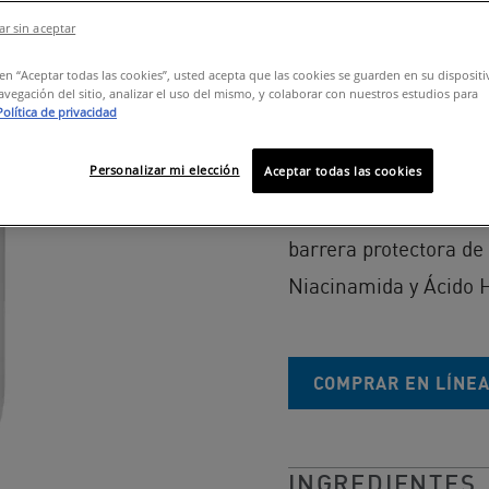
r sin aceptar
PARA PIEL CON TEN
c en “Aceptar todas las cookies”, usted acepta que las cookies se guarden en su disposit
Gel limpiador c
avegación del sitio, analizar el uso del mismo, y colaborar con nuestros estudios para
Salicílico, arci
Política de privacidad
Personalizar mi elección
Limpiador en gel tra
Aceptar todas las cookies
trata imperfecciones;
barrera protectora de 
Niacinamida y Ácido H
COMPRAR EN LÍNE
INGREDIENTES