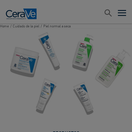
Main Navigation
Search
open sea
open 
Home
/
Cuidado de la piel
/
Piel normal a seca