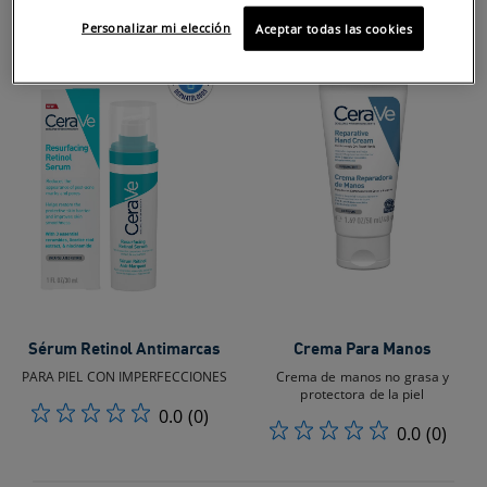
Personalizar mi elección
Aceptar todas las cookies
Sérum Retinol Antimarcas
Crema Para Manos
PARA PIEL CON IMPERFECCIONES
Crema de manos no grasa y
protectora de la piel
0.0
(0)
0.0
(0)