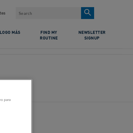
Search
tes
ÓLOGO MÁS
FIND MY
NEWSLETTER
ROUTINE
SIGNUP
ivo para