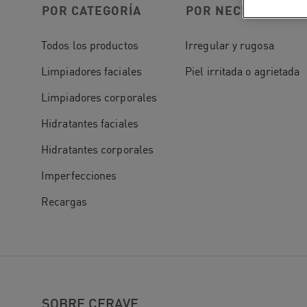
POR CATEGORÍA
POR NECESIDAD
Todos los productos
Irregular y rugosa
Limpiadores faciales
Piel irritada o agrietada
Limpiadores corporales
Hidratantes faciales
Hidratantes corporales
Imperfecciones
Recargas
SOBRE CERAVE