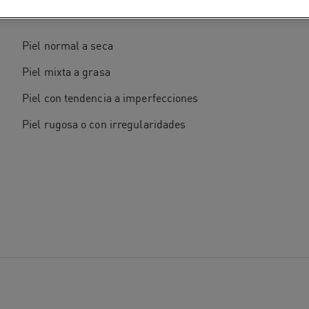
POR TIPO DE PIEL
Piel normal a seca
Piel mixta a grasa
Piel con tendencia a imperfecciones
Piel rugosa o con irregularidades