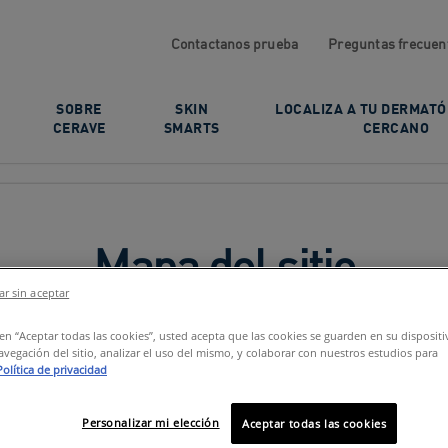
Contactanos prueba
Preguntas frecuen
SOBRE
SKIN
LOCALIZA A TU DERMAT
CERAVE
SMARTS
CERCANO
Mapa del sitio
r sin aceptar
c en “Aceptar todas las cookies”, usted acepta que las cookies se guarden en su disposit
avegación del sitio, analizar el uso del mismo, y colaborar con nuestros estudios para
Política de privacidad
Personalizar mi elección
Aceptar todas las cookies