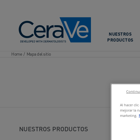
Main Navigation
NUESTROS
PRODUCTOS
Home
/
Mapa del sitio
Continua
Al hacer cli
mejorar la n
marketing.
NUESTROS PRODUCTOS