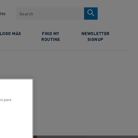
Search
tes
ÓLOGO MÁS
FIND MY
NEWSLETTER
ROUTINE
SIGNUP
ivo para