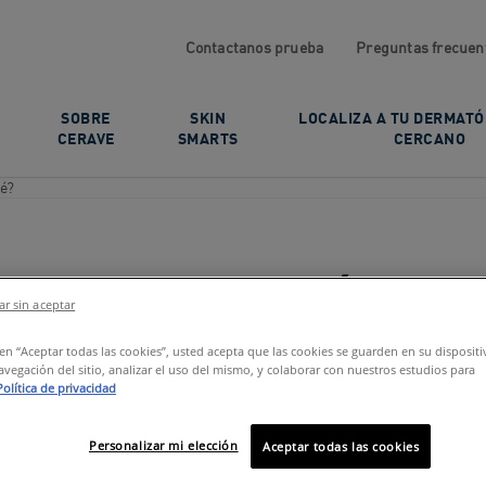
Contactanos prueba
Preguntas frecuen
SOBRE
SKIN
LOCALIZA A TU DERMAT
CERAVE
SMARTS
CERCANO
né?
a cara del acné?
r sin aceptar
c en “Aceptar todas las cookies”, usted acepta que las cookies se guarden en su disposit
avegación del sitio, analizar el uso del mismo, y colaborar con nuestros estudios para
Política de privacidad
Personalizar mi elección
Aceptar todas las cookies