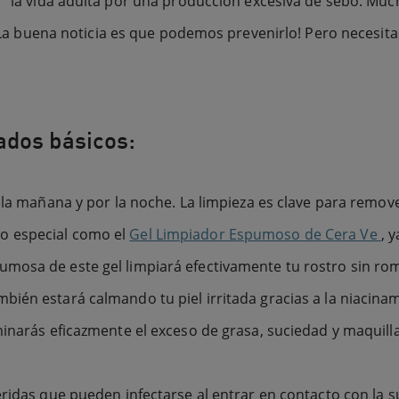
la vida adulta por una producción excesiva de sebo. Much
. ¡La buena noticia es que podemos prevenirlo! Pero necesit
ados básicos:
r la mañana y por la noche. La limpieza es clave para remov
o especial como el
Gel Limpiador Espumoso de Cera Ve
, 
mosa de este gel limpiará efectivamente tu rostro sin rompe
mbién estará calmando tu piel irritada gracias a la niacin
iminarás eficazmente el exceso de grasa, suciedad y maquill
heridas que pueden infectarse al entrar en contacto con l