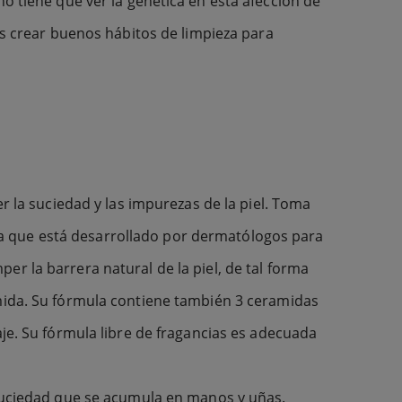
o tiene que ver la genética en esta afección de
as crear buenos hábitos de limpieza para
er la suciedad y las impurezas de la piel. Toma
ya que está desarrollado por dermatólogos para
r la barrera natural de la piel, de tal forma
amida. Su fórmula contiene también 3 ceramidas
aje. Su fórmula libre de fragancias es adecuada
a suciedad que se acumula en manos y uñas.