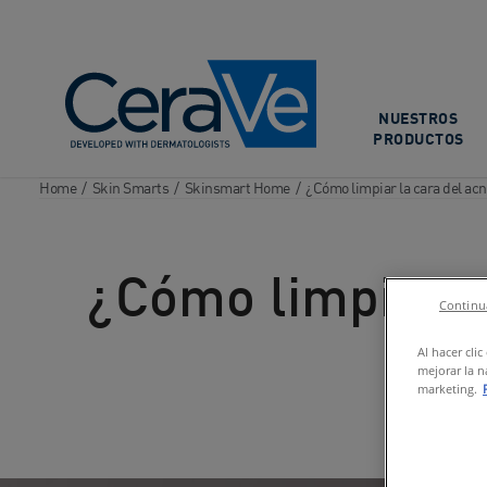
Main Navigation
NUESTROS
PRODUCTOS
Home
/
Skin Smarts
/
Skinsmart Home
/
¿Cómo limpiar la cara del ac
¿Cómo limpiar l
Continua
Al hacer cli
mejorar la n
marketing.
instagram
facebook