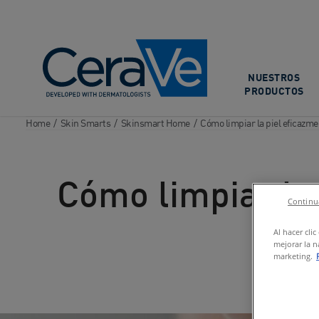
Main Navigation
NUESTROS
PRODUCTOS
Home
/
Skin Smarts
/
Skinsmart Home
/
Cómo limpiar la piel eficazme
Cómo limpiar la
Continua
Al hacer cli
mejorar la n
marketing.
instagram
facebook