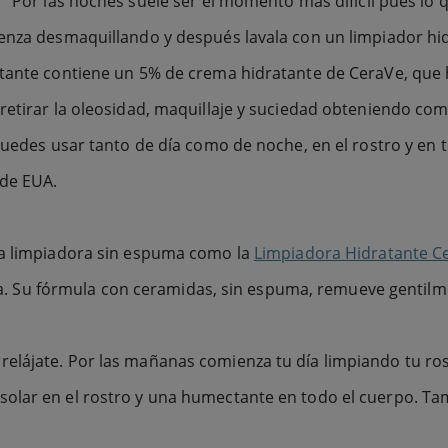
Por las noches suele ser el momento más difícil pues l
enza desmaquillando y después lavala con un limpiador hid
atante contiene un 5% de crema hidratante de CeraVe, que 
retirar la oleosidad, maquillaje y suciedad obteniendo co
puedes usar tanto de día como de noche, en el rostro y en 
 de EUA.
la limpiadora sin espuma como la
Limpiadora Hidratante C
arla. Su fórmula con ceramidas, sin espuma, remueve gentilm
relájate. Por las mañanas comienza tu día limpiando tu r
solar en el rostro y una humectante en todo el cuerpo. T