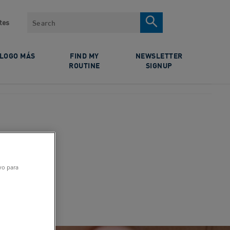
Search
tes
ÓLOGO MÁS
FIND MY
NEWSLETTER
ROUTINE
SIGNUP
ivo para