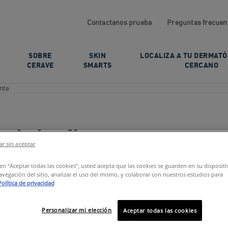
Contactanos prueba
Preguntas frecuen
SOBRE
SKIN
LOCALIZA A TU DERMAT
CERAVE
SMARTS
CERCANO
nte
 piel eficazmente
r sin aceptar
c en “Aceptar todas las cookies”, usted acepta que las cookies se guarden en su disposit
avegación del sitio, analizar el uso del mismo, y colaborar con nuestros estudios para
Política de privacidad
Personalizar mi elección
Aceptar todas las cookies