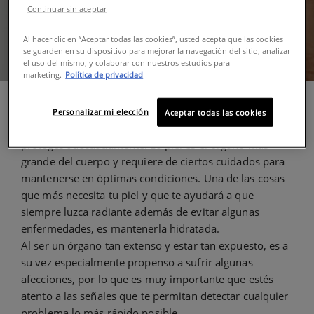
Continuar sin aceptar
Al hacer clic en “Aceptar todas las cookies”, usted acepta que las cookies
se guarden en su dispositivo para mejorar la navegación del sitio, analizar
el uso del mismo, y colaborar con nuestros estudios para
marketing.
Política de privacidad
Para prevenir
enfermedades de la piel,
lo primero
Personalizar mi elección
Aceptar todas las cookies
en lo que debes poner atención, es en sí la cuidas y
proteges adecuadamente. La piel es el órgano más
grande del cuerpo y requiere de ciertos cuidados para
mantenerse en óptimas condiciones. Una de las cosas
que más necesita tu piel y que te ayudará a que
siempre luzca radiante además de evitar algunas
enfermedades, es mantenerla hidratada.
Al ser un órgano tan extenso y estar tan expuesto, es a
su vez especialmente propenso a sufrir algunas
afecciones, por lo que es muy importante que estés
atento a las señales que te permitan detectar cualquier
problema lo más rápido posible.